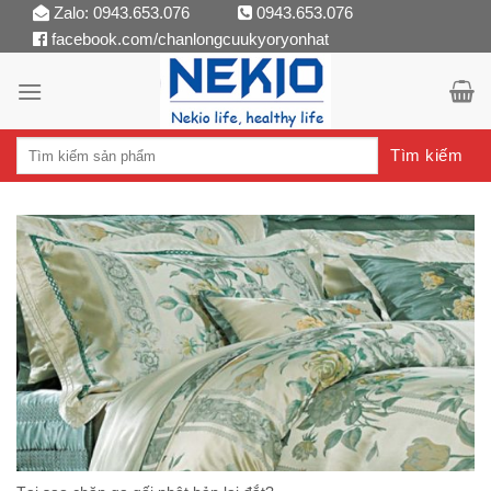
Skip
Zalo: 0943.653.076
0943.653.076
facebook.com/chanlongcuukyoryonhat
to
content
Tìm kiếm