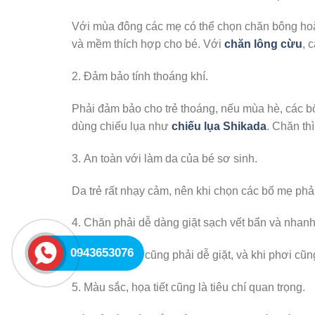
Với mùa đông các mẹ có thể chọn chăn bông hoặ
và mềm thích hợp cho bé. Với
chăn lông cừu
, 
2. Đảm bảo tính thoáng khí.
Phải đảm bảo cho trẻ thoáng, nếu mùa hè, các 
dùng chiếu lụa như
chiếu lụa Shikada
. Chăn th
3. An toàn với làm da của bé sơ sinh.
Da trẻ rất nhạy cảm, nên khi chọn các bố mẹ phải
4. Chăn phải dễ dàng giặt sạch vết bẩn và nhanh
0943653076
Chăn của bạn cũng phải dễ giặt, và khi phơi cũ
5. Màu sắc, họa tiết cũng là tiêu chí quan trọng.