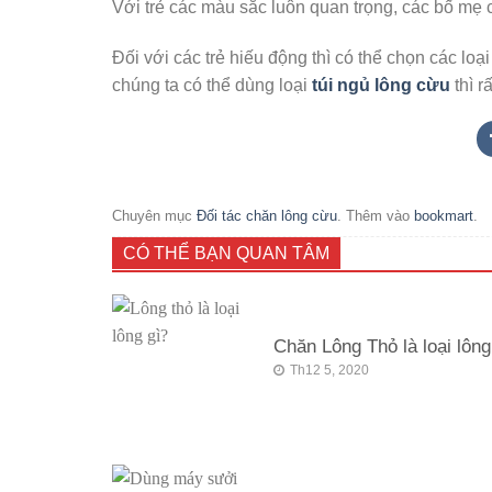
Với trẻ các màu sắc luôn quan trọng, các bố mẹ 
Đối với các trẻ hiếu động thì có thể chọn các loạ
chúng ta có thể dùng loại
túi ngủ lông cừu
thì r
Chuyên mục
Đối tác chăn lông cừu
. Thêm vào
bookmart
.
CÓ THỂ BẠN QUAN TÂM
Chăn Lông Thỏ là loại lông
Th12 5, 2020