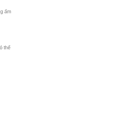
ng ấm
.
ó thể