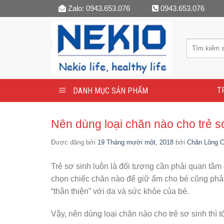
Skip
Zalo: 0943.653.076
0943.653.076
to
content
T
DANH MỤC SẢN PHẨM
Nên dùng loại chăn nào cho trẻ s
Được đăng bởi
19 Tháng mười một, 2018
bởi
Chăn Lông 
Trẻ sơ sinh luôn là đối tượng cần phải quan tâ
chọn chiếc chăn nào để giữ ấm cho bé cũng phải
“thân thiện” với da và sức khỏe của bé.
Vậy, nên dùng loại chăn nào cho trẻ sơ sinh thì 