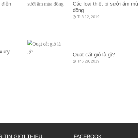
 điện
Các loại thiết bị sưởi ấm m
đông
Th8 12, 2019
xury
Quạt cắt gió là gì?
Th6 29, 2019
 TIN GIỚI THIỆU
FACEBOOK