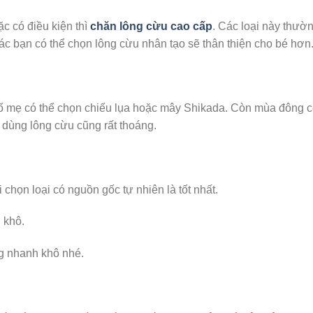
c có điều kiện thì
chăn lông cừu cao cấp
. Các loại này thườ
các bạn có thể chọn lông cừu nhân tạo sẽ thân thiện cho bé hơn
bố mẹ có thể chọn chiếu lụa hoặc mây Shikada. Còn mùa đông c
ì dùng lông cừu cũng rất thoáng.
 chọn loại có nguồn gốc tự nhiên là tốt nhất.
 khô.
ng nhanh khô nhé.