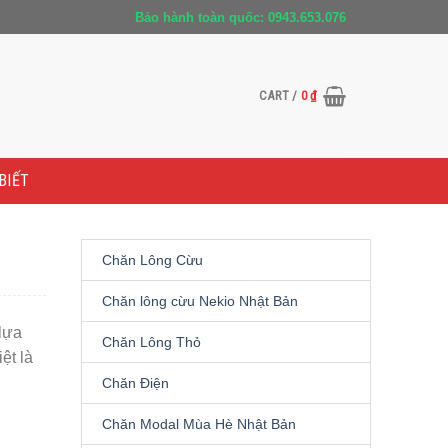
Bảo hành toàn quốc: 0943.653.076
CART /
0
₫
BIẾT
Chăn Lông Cừu
Chăn lông cừu Nekio Nhật Bản
lựa
Chăn Lông Thỏ
ệt là
Chăn Điện
Chăn Modal Mùa Hè Nhật Bản