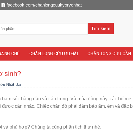
facebook.com/chanlongcuukyoryonhat
Tìm kiếm
RANG CHỦ
CHĂN LÔNG CỪU ƯU ĐÃI
CHĂN LÔNG CỪU CẦN 
ơ sinh?
Cừu Nhật Bản
m chăm sóc hàng đầu và cận trọng. Và mùa đông này, các bố mẹ 
 được cân nhắc. Chiếc chăn đó phải đảm bảo ấm, êm và đặc bi
tốt và phù hợp? Chúng ta cùng phân tích thử nhé.