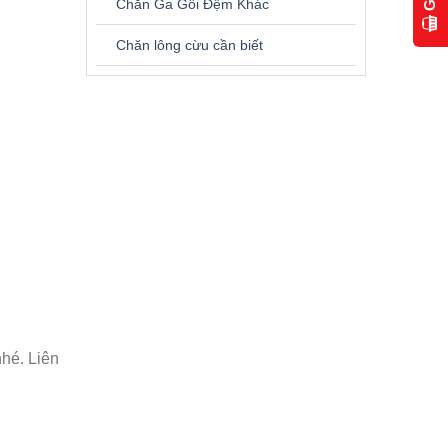
Chăn Ga Gối Đệm Khác
Chăn lông cừu cần biết
hé. Liên