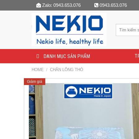
Skip
Zalo: 0943.653.076
0943.653.076
to
content
T
DANH MỤC SẢN PHẨM
HOME
/
CHĂN LÔNG THỎ
Giảm giá