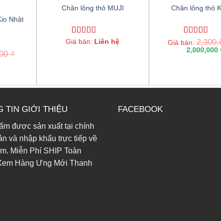
Chăn lông thỏ MUJI
Chăn lông thỏ 
io Nhật
Giá bán:
Rated
5.00
Liên hệ
Rated
2,300
5.00
Giá bán:
out of 5
out of 5
2,000,000
000
₫
 TIN GIỚI THIỆU
FACEBOOK
m được sản xuất tại chính
n và nhập khẩu trực tiếp về
am. Miễn Phí SHIP Toàn
Xem Hàng Ưng Mới Thanh