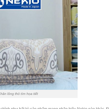
hăn lông thỏ tím họa tiết
chỉnh như bất kỳ sản phẩm mang nhãn hiệu Nekio nào khác. Đ