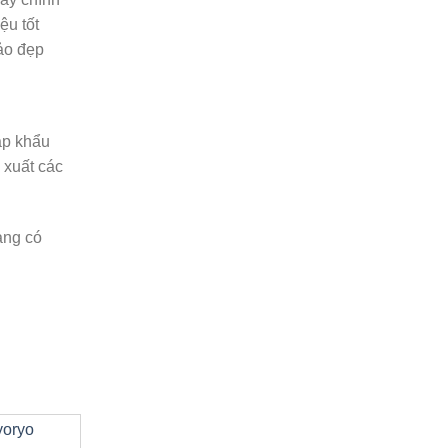
ệu tốt
ảo đẹp
ập khẩu
 xuất các
àng có