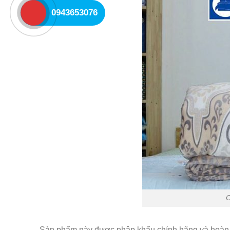
0943653076
C
Sản phẩm này được nhập khẩu chính hãng và hoàn 