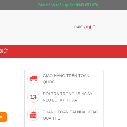
Bảo hành toàn quốc: 0943.653.076
CART /
0
₫
BIẾT
GIAO HÀNG TRÊN TOÀN
QUỐC
ĐỔI TRẢ TRONG 15 NGÀY
NẾU LỖI KỸ THUẬT
THANH TOÁN TẠI NHÀ HOẶC
n
QUA THẺ