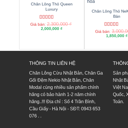
Chăn Lông Thỏ Queen
Luxury
Chăn Lông Thỏ NeK
Bản
Rated
2,300,000
5.00
₫
Giá bán:
out of 5
2,000,000
₫
Rated
3,000,
5.00
Giá bán:
out of 5
1,850,000
₫
THÔNG TIN LIÊN HỆ
THÔNG
Chăn Lông Cừu Nhật Bản, Chăn Ga
Sản phẩ
Gối Đệm Nekio Nhật Bản, Chăn
Nhật Bả
Modal cùng nhiều sản phẩm chính
Việt N
hãng có bảo hành 1-2 năm chính
Quốc, 
hãng..!!! Địa chỉ : Số 4 Trần Bình,
Toán.
Cầu Giấy - Hà Nội - SĐT: 0943 653
076 . .