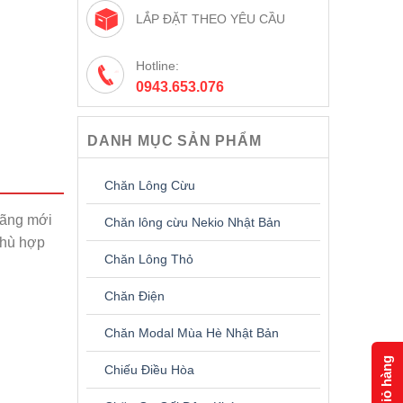
LẮP ĐẶT THEO YÊU CẦU
Hotline:
0943.653.076
DANH MỤC SẢN PHẨM
Chăn Lông Cừu
hãng mới
Chăn lông cừu Nekio Nhật Bản
phù hợp
Chăn Lông Thỏ
Chăn Điện
Chăn Modal Mùa Hè Nhật Bản
Giỏ hàng
Chiếu Điều Hòa