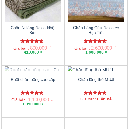
Chăn Nỉ lông Nekio Nhật
Chăn Lông Cừu Nekio có
Bản
Họa Tiết
800,000
₫
2,600,000
₫
Rated
5.00
Rated
5.00
Giá bán:
Giá bán:
out of 5
410,000
₫
out of 5
1,660,000
₫
OUT OF STOCK
Ruột chăn bông cao cấp
Chăn lông thỏ MUJI
1,100,000
₫
Giá bán:
Liên hệ
Rated
5.00
Rated
5.00
Giá bán:
out of 5
1,050,000
₫
out of 5