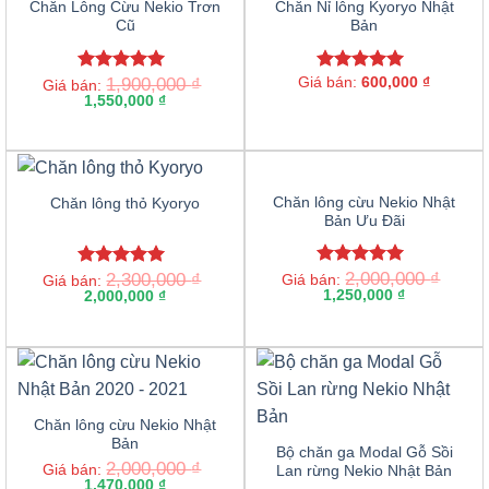
OUT OF STOCK
OUT OF STOCK
Chăn Lông Cừu Nekio Trơn
Chăn Nỉ lông Kyoryo Nhật
Cũ
Bản
1,900,000
₫
Giá bán:
600,000
₫
Rated
5.00
Rated
5.00
Giá bán:
out of 5
1,550,000
₫
out of 5
Chăn lông cừu Nekio Nhật
Chăn lông thỏ Kyoryo
Bản Ưu Đãi
2,000,000
₫
Rated
5.00
2,300,000
₫
Rated
5.00
Giá bán:
Giá bán:
out of 5
1,250,000
₫
out of 5
2,000,000
₫
Chăn lông cừu Nekio Nhật
Bản
Bộ chăn ga Modal Gỗ Sồi
2,000,000
₫
Giá bán:
Lan rừng Nekio Nhật Bản
1,470,000
₫