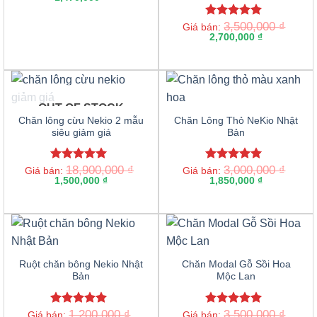
3,500,000
₫
Rated
5.00
Giá bán:
out of 5
2,700,000
₫
OUT OF STOCK
Chăn lông cừu Nekio 2 mẫu
Chăn Lông Thỏ NeKio Nhật
siêu giảm giá
Bản
18,900,000
₫
3,000,000
₫
Rated
5.00
Rated
5.00
Giá bán:
Giá bán:
out of 5
1,500,000
₫
out of 5
1,850,000
₫
Ruột chăn bông Nekio Nhật
Chăn Modal Gỗ Sồi Hoa
Bản
Mộc Lan
1,200,000
₫
3,500,000
₫
Rated
5.00
Rated
5.00
Giá bán:
Giá bán: