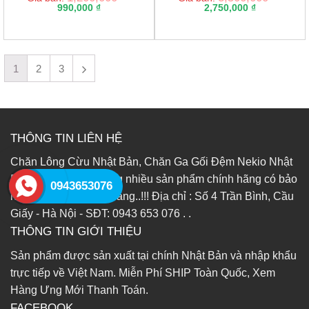
out of 5
990,000
₫
out of 5
2,750,000
₫
1
2
3
THÔNG TIN LIÊN HỆ
Chăn Lông Cừu Nhật Bản, Chăn Ga Gối Đệm Nekio Nhật
Bản, Chăn Modal cùng nhiều sản phẩm chính hãng có bảo
0943653076
hành 1-2 năm chính hãng..!!! Địa chỉ : Số 4 Trần Bình, Cầu
Giấy - Hà Nội - SĐT: 0943 653 076 . .
THÔNG TIN GIỚI THIỆU
Sản phẩm được sản xuất tại chính Nhật Bản và nhập khẩu
trực tiếp về Việt Nam. Miễn Phí SHIP Toàn Quốc, Xem
Hàng Ưng Mới Thanh Toán.
FACEBOOK