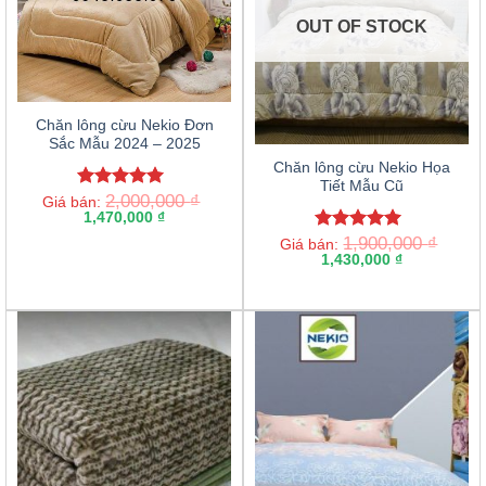
OUT OF STOCK
Chăn lông cừu Nekio Đơn
Sắc Mẫu 2024 – 2025
Chăn lông cừu Nekio Họa
Tiết Mẫu Cũ
2,000,000
₫
Rated
5.00
Giá bán:
out of 5
1,470,000
₫
1,900,000
₫
Rated
5.00
Giá bán:
out of 5
1,430,000
₫