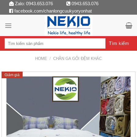
Skip
Zalo: 0943.653.076
0943.653.076
facebook.com/chanlongcuukyoryonhat
to
content
Tìm kiếm
HOME
/
CHĂN GA GỐI ĐỆM KHÁC
Giảm giá