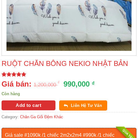
RUỘT CHĂN BÔNG NEKIO NHẬT BẢN
Rated
1
5.00
Giá bán:
990,000
₫
₫
1,200,000
out of 5
based on
Còn hàng
customer
rating
Add to cart
Liên Hệ Tư Vấn
Category:
Chăn Ga Gối Đệm Khác
QÙA TẶNG
Giá sale #1090k /1 chiếc 2m2x2m4 #990k /1 chiếc