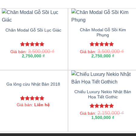
Chăn Modal Gỗ Sồi Kim
Chăn Modal Gỗ Sồi Lục Giác
Phụng
3,500,000
₫
3,500,000
₫
Rated
5.00
Rated
5.00
Giá bán:
Giá bán:
out of 5
2,750,000
₫
out of 5
2,750,000
₫
Ga lông cừu Nhật Bản 2018
Chiếu Luxury Nekio Nhật Bản
Họa Tiết Gothic
Giá bán:
Liên hệ
Rated
5.00
out of 5
2,150,000
₫
Rated
5.00
Giá bán:
out of 5
1,500,000
₫