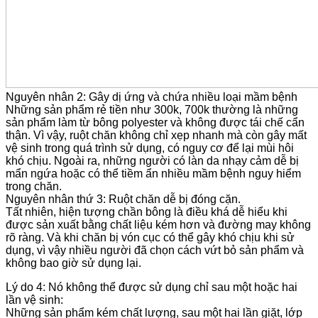
Nguyên nhân 2: Gây dị ứng và chứa nhiều loại mầm bệnh
Những sản phẩm rẻ tiền như 300k, 700k thường là những
sản phẩm làm từ bông polyester và không được tái chế cẩn
thận. Vì vậy, ruột chăn không chỉ xẹp nhanh mà còn gây mất
vệ sinh trong quá trình sử dụng, có nguy cơ để lại mùi hôi
khó chịu. Ngoài ra, những người có làn da nhạy cảm dễ bị
mẩn ngứa hoặc có thể tiềm ẩn nhiều mầm bệnh nguy hiểm
trong chăn.
Nguyên nhân thứ 3: Ruột chăn dễ bị đóng cặn.
Tất nhiên, hiện tượng chần bông là điều khá dễ hiểu khi
được sản xuất bằng chất liệu kém hơn và đường may không
rõ ràng. Và khi chăn bị vón cục có thể gây khó chịu khi sử
dụng, vì vậy nhiều người đã chọn cách vứt bỏ sản phẩm và
không bao giờ sử dụng lại.
Lý do 4: Nó không thể được sử dụng chỉ sau một hoặc hai
lần vệ sinh:
Những sản phẩm kém chất lượng, sau một hai lần giặt, lớp