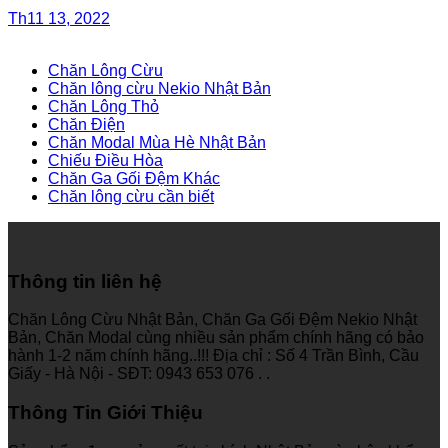
Th11 13, 2022
Chăn Lông Cừu
Chăn lông cừu Nekio Nhật Bản
Chăn Lông Thỏ
Chăn Điện
Chăn Modal Mùa Hè Nhật Bản
Chiếu Điều Hòa
Chăn Ga Gối Đệm Khác
Chăn lông cừu cần biết
Thông tin liên hệ
Chăn Lông Cừu Nhật Bản, Chăn Ga Gối Đệm Nekio Nhật
Bản, Chăn Modal cùng nhiều sản phẩm chính hãng có bảo
hành 1-2 năm chính hãng..!!! Địa chỉ : Số 4 Trần Bình, Cầu
Giấy - Hà Nội - SĐT: 0943 653 076 . .
Thông Tin Giới Thiệu