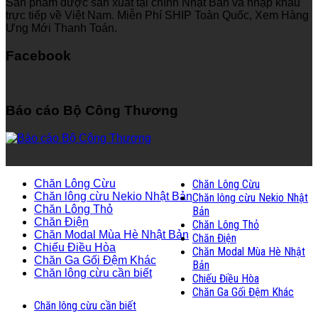
Sản phẩm được sản xuất tại chính Nhật Bản và nhập khẩu
trực tiếp về Việt Nam. Miễn Phí SHIP Toàn Quốc, Xem Hàng
Ưng Mới Thanh Toán.
Facebook
Báo cáo Bộ Công Thương
Chăn Lông Cừu
Chăn Lông Cừu
Chăn lông cừu Nekio Nhật Bản
Chăn lông cừu Nekio Nhật
Chăn Lông Thỏ
Bản
Chăn Điện
Chăn Lông Thỏ
Chăn Modal Mùa Hè Nhật Bản
Chăn Điện
Chiếu Điều Hòa
Chăn Modal Mùa Hè Nhật
Chăn Ga Gối Đệm Khác
Bản
Chăn lông cừu cần biết
Chiếu Điều Hòa
Chăn Ga Gối Đệm Khác
Chăn lông cừu cần biết