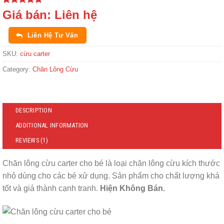
Rated
1
5.00
Giá bán:
Liên hệ
out of 5
based on
customer
Liên Hệ Tư Vấn
rating
SKU:
cừu carter
Category:
Chăn Lông Cừu
DESCRIPTION
ADDITIONAL INFORMATION
REVIEWS (1)
Chăn lông cừu carter cho bé là loại chăn lông cừu kích thước
nhỏ dùng cho các bé xử dụng. Sản phẩm cho chất lượng khá
tốt và giá thành cạnh tranh.
Hiện Không Bán.