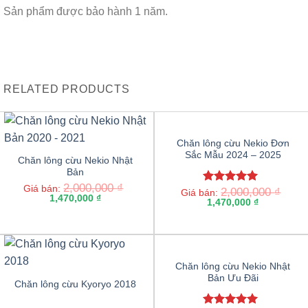
Sản phẩm được bảo hành 1 năm.
RELATED PRODUCTS
Chăn lông cừu Nekio Đơn
Sắc Mẫu 2024 – 2025
Chăn lông cừu Nekio Nhật
Bản
2,000,000
₫
Giá bán:
2,000,000
₫
Rated
5.00
Giá bán:
1,470,000
₫
out of 5
1,470,000
₫
Chăn lông cừu Nekio Nhật
Bản Ưu Đãi
Chăn lông cừu Kyoryo 2018