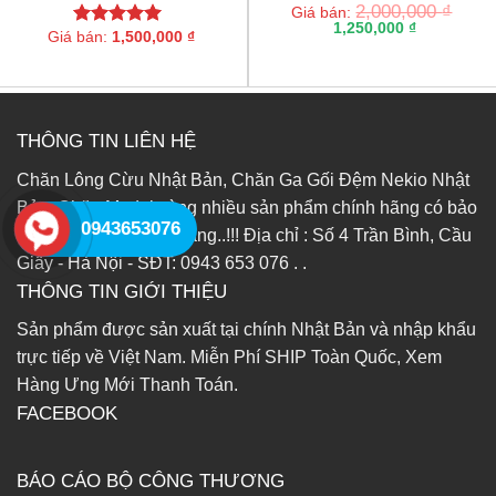
2,000,000
₫
Rated
5.00
Giá bán:
out of 5
1,250,000
₫
Giá bán:
1,500,000
₫
Rated
5.00
out of 5
THÔNG TIN LIÊN HỆ
Chăn Lông Cừu Nhật Bản, Chăn Ga Gối Đệm Nekio Nhật
Bản, Chăn Modal cùng nhiều sản phẩm chính hãng có bảo
0943653076
hành 1-2 năm chính hãng..!!! Địa chỉ : Số 4 Trần Bình, Cầu
Giấy - Hà Nội - SĐT: 0943 653 076 . .
THÔNG TIN GIỚI THIỆU
Sản phẩm được sản xuất tại chính Nhật Bản và nhập khẩu
trực tiếp về Việt Nam. Miễn Phí SHIP Toàn Quốc, Xem
Hàng Ưng Mới Thanh Toán.
FACEBOOK
BÁO CÁO BỘ CÔNG THƯƠNG